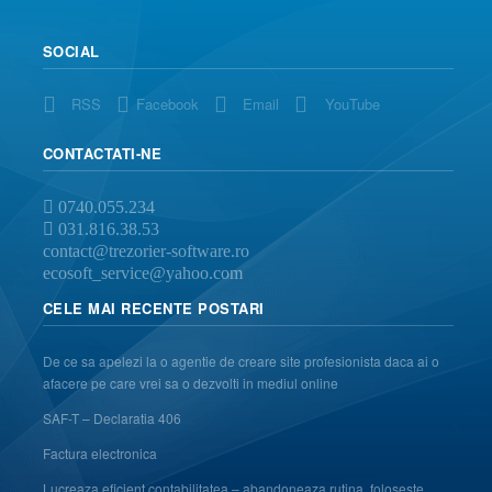
SOCIAL
RSS
Facebook
Email
YouTube
CONTACTATI-NE
0740.055.234
031.816.38.53
contact@trezorier-software.ro
ecosoft_service@yahoo.com
CELE MAI RECENTE POSTARI
De ce sa apelezi la o agentie de creare site profesionista daca ai o
afacere pe care vrei sa o dezvolti in mediul online
SAF-T – Declaratia 406
Factura electronica
Lucreaza eficient contabilitatea – abandoneaza rutina, foloseste