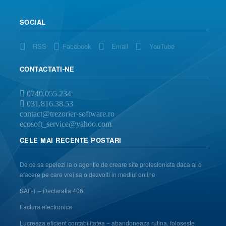
SOCIAL
RSS
Facebook
Email
YouTube
CONTACTATI-NE
0740.055.234
031.816.38.53
contact@trezorier-software.ro
ecosoft_service@yahoo.com
CELE MAI RECENTE POSTARI
De ce sa apelezi la o agentie de creare site profesionista daca ai o
afacere pe care vrei sa o dezvolti in mediul online
SAF-T – Declaratia 406
Factura electronica
Lucreaza eficient contabilitatea – abandoneaza rutina, foloseste