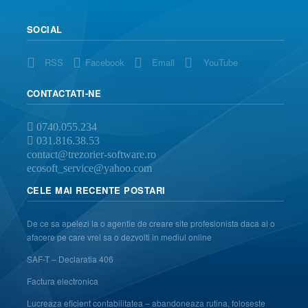
SOCIAL
RSS
Facebook
Email
YouTube
CONTACTATI-NE
0740.055.234
031.816.38.53
contact@trezorier-software.ro
ecosoft_service@yahoo.com
CELE MAI RECENTE POSTARI
De ce sa apelezi la o agentie de creare site profesionista daca ai o
afacere pe care vrei sa o dezvolti in mediul online
SAF-T – Declaratia 406
Factura electronica
Lucreaza eficient contabilitatea – abandoneaza rutina, foloseste